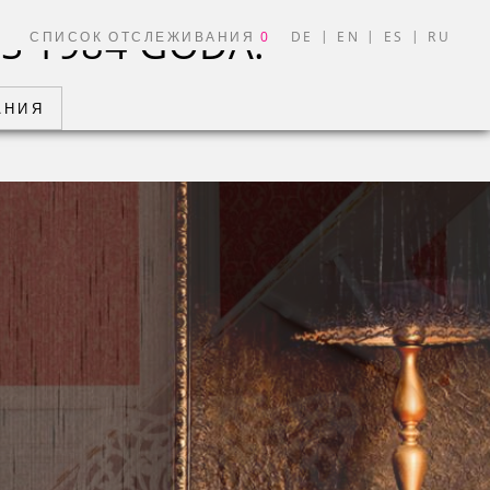
|
|
|
И
СПИСОК ОТСЛЕЖИВАНИЯ
0
DE
EN
ES
RU
АНИЯ