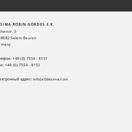
SIMA ROBIN GÖRDES E.K.
herstr. 3
88682 Salem-Beuren
rmany
лефон:
+49 (0) 7554 - 8151
с: +49 (0) 7554 - 8153
ектронный адрес:
info(at)desima.com