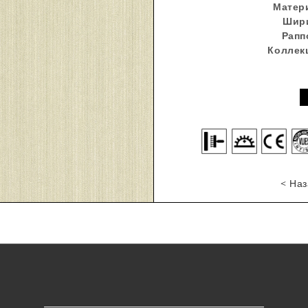
Матер
Шир
Рапп
Коллек
< Наз