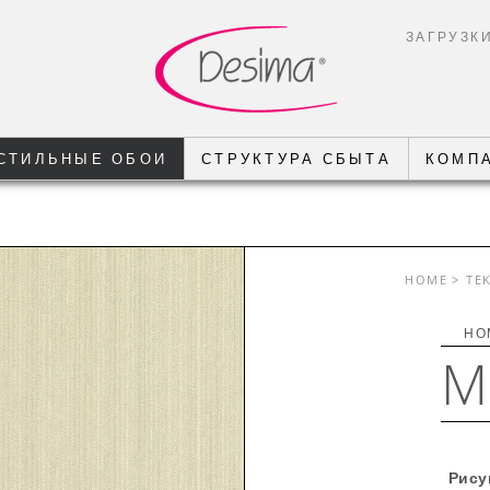
ЗАГРУЗК
СТИЛЬНЫЕ ОБОИ
СТРУКТУРА СБЫТА
КОМП
HOME
> TE
НО
M
Рису