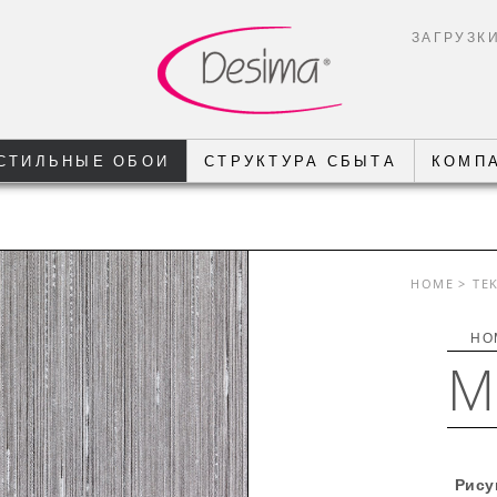
ЗАГРУЗК
СТИЛЬНЫЕ ОБОИ
СТРУКТУРА СБЫТА
КОМП
HOME
> TE
НО
M
Рису