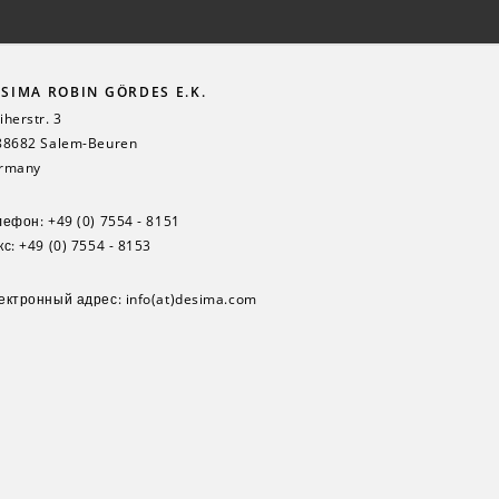
SIMA ROBIN GÖRDES E.K.
herstr. 3
88682 Salem-Beuren
rmany
лефон:
+49 (0) 7554 - 8151
с: +49 (0) 7554 - 8153
ектронный адрес:
info(at)desima.com