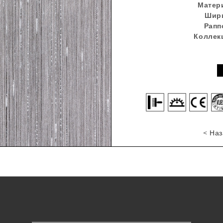
Матер
Шир
Рапп
Коллек
< Наз