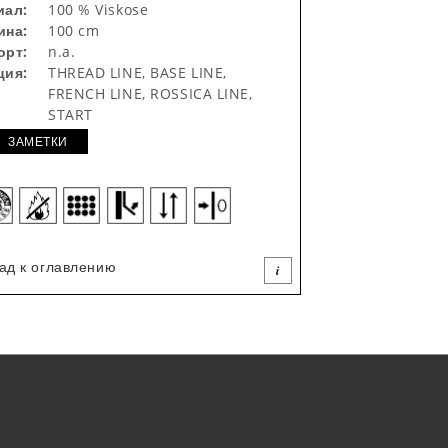
иал:
100 % Viskose
ина:
100 cm
орт:
n.a.
ция:
THREAD LINE, BASE LINE,
FRENCH LINE, ROSSICA LINE,
START
ЗАМЕТКИ
ад к оглавлению
i