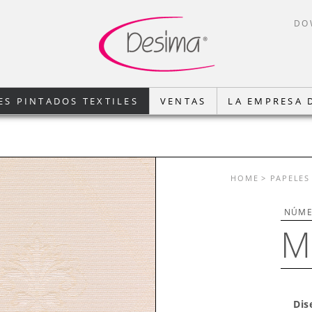
DO
ES PINTADOS TEXTILES
VENTAS
LA EMPRESA 
HOME
> PAPELES
NÚME
M
Dis