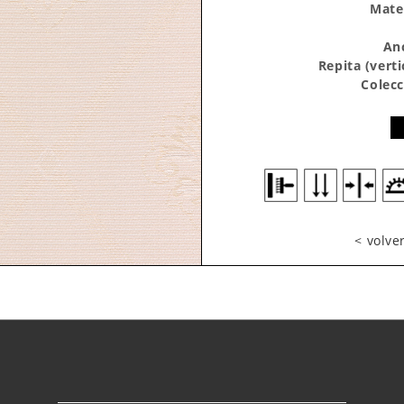
Mater
An
Repita (verti
Colecc
< volve