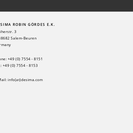
SIMA ROBIN GÖRDES E.K.
herstr. 3
88682 Salem-Beuren
rmany
one:
+49 (0) 7554 - 8151
: +49 (0) 7554 - 8153
Mail:
info(at)desima.com