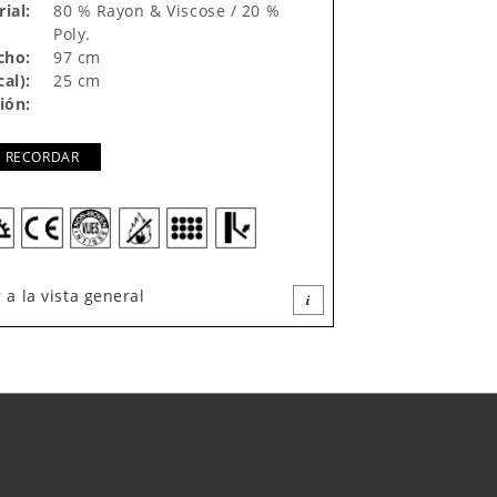
ial:
80 % Rayon & Viscose / 20 %
Poly.
cho:
97 cm
cal):
25 cm
ión:
RECORDAR
r a la vista general
i